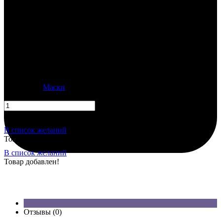
В наличии
Зелёный гуманоид
500.00
₽
₽ Залог: 2500
Категория:
Маски
К-во:
В корзину
В список желаний
Товар добавлен!
В список желаний
Товар добавлен!
Отзывы (0)