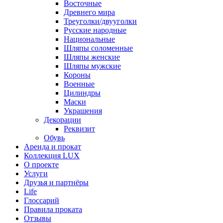
Восточные
Древнего мира
Треуголки/двууголки
Русские народные
Национальные
Шляпы соломенные
Шляпы женские
Шляпы мужские
Короны
Военные
Цилиндры
Маски
Украшения
Декорации
Реквизит
Обувь
Аренда и прокат
Коллекция LUX
О проекте
Услуги
Друзья и партнёры
Life
Глоссарий
Правила проката
Отзывы