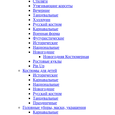
Стиляги
Утягивающие корсеты
Вечерние
Танцевальные
Хэллоуин
Русский костюм
Карнавальные
Военная форма
Футуристические
Исторические
Национальные
Новогодние
Новогодняя Костюмерная
Ростовые куклы
Pin Up
Костюмы для детей
Исторические
Карнавальные
Национальные
Новогодние
Русский костюм
Танцевальные
Праздничные
Головные уборы, маски, украшения
Карнавальные