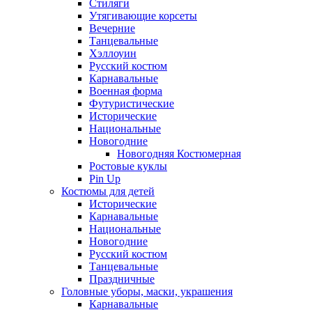
Стиляги
Утягивающие корсеты
Вечерние
Танцевальные
Хэллоуин
Русский костюм
Карнавальные
Военная форма
Футуристические
Исторические
Национальные
Новогодние
Новогодняя Костюмерная
Ростовые куклы
Pin Up
Костюмы для детей
Исторические
Карнавальные
Национальные
Новогодние
Русский костюм
Танцевальные
Праздничные
Головные уборы, маски, украшения
Карнавальные