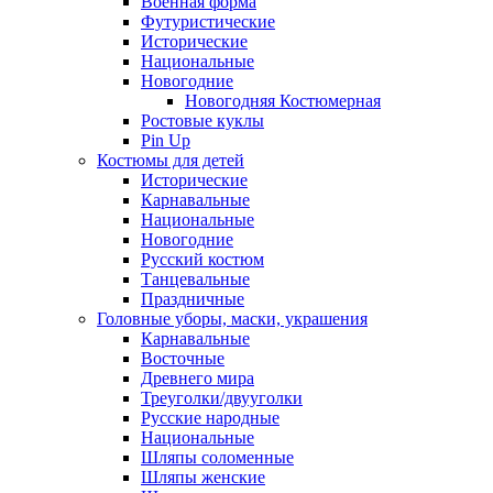
Военная форма
Футуристические
Исторические
Национальные
Новогодние
Новогодняя Костюмерная
Ростовые куклы
Pin Up
Костюмы для детей
Исторические
Карнавальные
Национальные
Новогодние
Русский костюм
Танцевальные
Праздничные
Головные уборы, маски, украшения
Карнавальные
Восточные
Древнего мира
Треуголки/двууголки
Русские народные
Национальные
Шляпы соломенные
Шляпы женские