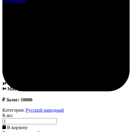
следующий
В наличии
Русский красный сарафан
2,000.00
₽
• В наличии 4 шт
В комплект входит:
✔Рубаха
✔Сарафан
✔Головной убор
⇄ Размер: 42-46
✄ Материал: Хлопок, вискоза
₽ Залог: 10000
Категория:
Русский народный
К-во:
В корзину