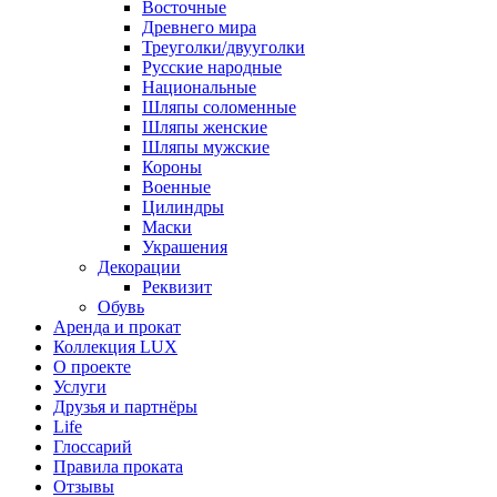
Восточные
Древнего мира
Треуголки/двууголки
Русские народные
Национальные
Шляпы соломенные
Шляпы женские
Шляпы мужские
Короны
Военные
Цилиндры
Маски
Украшения
Декорации
Реквизит
Обувь
Аренда и прокат
Коллекция LUX
О проекте
Услуги
Друзья и партнёры
Life
Глоссарий
Правила проката
Отзывы