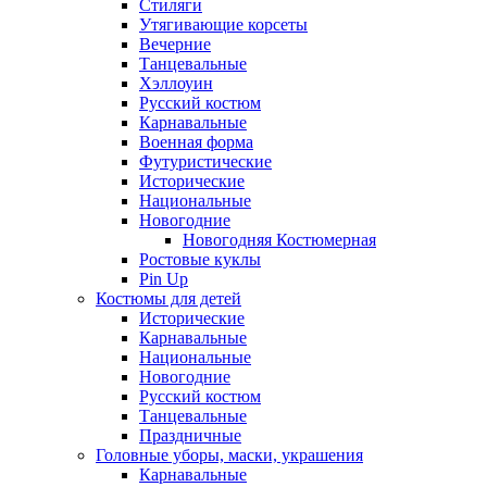
Стиляги
Утягивающие корсеты
Вечерние
Танцевальные
Хэллоуин
Русский костюм
Карнавальные
Военная форма
Футуристические
Исторические
Национальные
Новогодние
Новогодняя Костюмерная
Ростовые куклы
Pin Up
Костюмы для детей
Исторические
Карнавальные
Национальные
Новогодние
Русский костюм
Танцевальные
Праздничные
Головные уборы, маски, украшения
Карнавальные