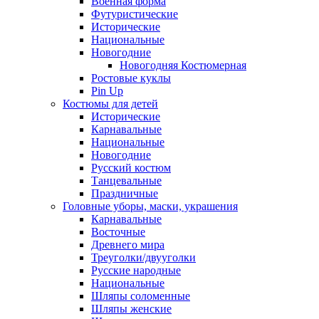
Военная форма
Футуристические
Исторические
Национальные
Новогодние
Новогодняя Костюмерная
Ростовые куклы
Pin Up
Костюмы для детей
Исторические
Карнавальные
Национальные
Новогодние
Русский костюм
Танцевальные
Праздничные
Головные уборы, маски, украшения
Карнавальные
Восточные
Древнего мира
Треуголки/двууголки
Русские народные
Национальные
Шляпы соломенные
Шляпы женские