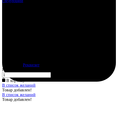
следующий
В наличии
Павлопосадские платки
500.00
₽
● 89см-5шт
● 140см-5шт
₽ Залог: 2500
Категория:
Реквизит
К-во:
В корзину
В список желаний
Товар добавлен!
В список желаний
Товар добавлен!