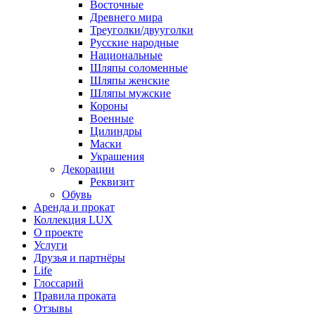
Восточные
Древнего мира
Треуголки/двууголки
Русские народные
Национальные
Шляпы соломенные
Шляпы женские
Шляпы мужские
Короны
Военные
Цилиндры
Маски
Украшения
Декорации
Реквизит
Обувь
Аренда и прокат
Коллекция LUX
О проекте
Услуги
Друзья и партнёры
Life
Глоссарий
Правила проката
Отзывы