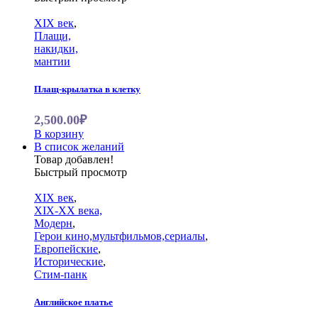
XIX век
,
Плащи,
накидки,
мантии
Плащ-крылатка в клетку
2,500.00₽
В корзину
В список желаний
Товар добавлен!
Быстрый просмотр
XIX век
,
XIX-XX века,
Модерн
,
Герои кино,мультфильмов,сериалы
,
Европейские
,
Исторические
,
Стим-панк
Английское платье