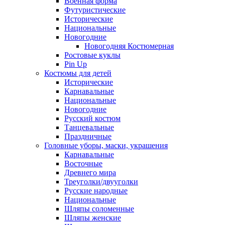
Военная форма
Футуристические
Исторические
Национальные
Новогодние
Новогодняя Костюмерная
Ростовые куклы
Pin Up
Костюмы для детей
Исторические
Карнавальные
Национальные
Новогодние
Русский костюм
Танцевальные
Праздничные
Головные уборы, маски, украшения
Карнавальные
Восточные
Древнего мира
Треуголки/двууголки
Русские народные
Национальные
Шляпы соломенные
Шляпы женские