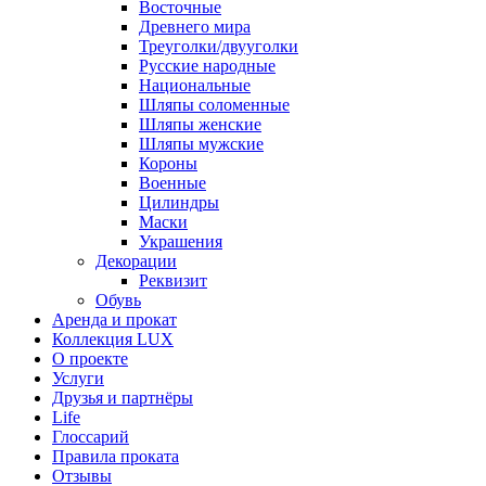
Восточные
Древнего мира
Треуголки/двууголки
Русские народные
Национальные
Шляпы соломенные
Шляпы женские
Шляпы мужские
Короны
Военные
Цилиндры
Маски
Украшения
Декорации
Реквизит
Обувь
Аренда и прокат
Коллекция LUX
О проекте
Услуги
Друзья и партнёры
Life
Глоссарий
Правила проката
Отзывы