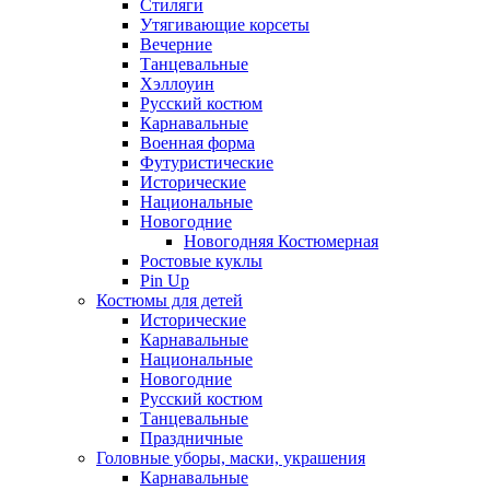
Стиляги
Утягивающие корсеты
Вечерние
Танцевальные
Хэллоуин
Русский костюм
Карнавальные
Военная форма
Футуристические
Исторические
Национальные
Новогодние
Новогодняя Костюмерная
Ростовые куклы
Pin Up
Костюмы для детей
Исторические
Карнавальные
Национальные
Новогодние
Русский костюм
Танцевальные
Праздничные
Головные уборы, маски, украшения
Карнавальные