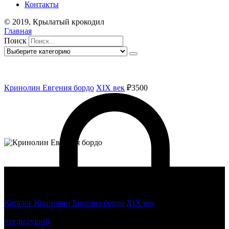
Контакты
© 2019, Крылатый крокодил
Главная
Поиск
Кринолин Евгения бордо
XIX век
₽3500
Каталог
Кринолин Евгения бордо
XIX век
Кринолин Евгения
бордо
предыдущий