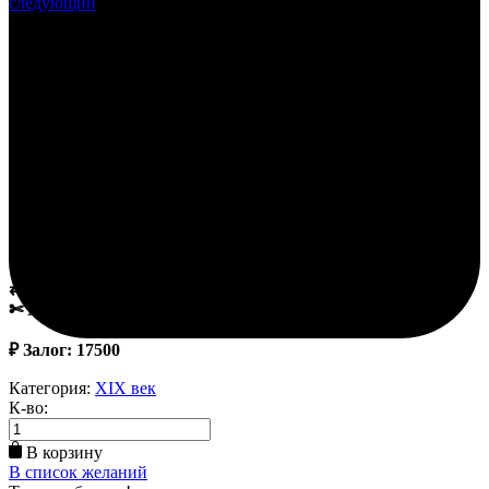
следующий
В наличии
Кринолин Евгения бордо
3,500.00
₽
В комплект входит:
✔Корсет
✔Юбка
✔Кринолин
⇄ Размер: 40-44
✄ Материал: Шелк, вискоза
₽ Залог: 17500
Категория:
XIX век
К-во:
В корзину
В список желаний